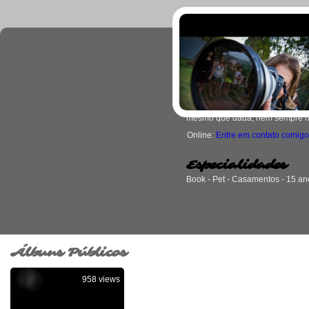
cristian
Milhares de pensamentos passa
passa, nada para! Presenciamos
que percebamos, então vamos c
mesmo que dada, nem sempre nos
Online:
Entre em contato comigo
Especialidades
Book - Pet - Casamentos - 15 an
Álbuns Públicos
958 views